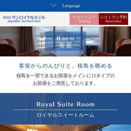
Language
ウエディング
レストラン予約
Wedding
Reservation
客室
客室からのんびりと、
桜島を眺める
桜島を一望できる
お部屋をメインに12タイプの
お部屋をご用意しております。
ロイヤルスイートルーム