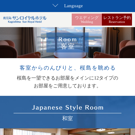
Language
ウエディング
レストラン予約
Wedding
Reservation
客室
客室からのんびりと、
桜島を眺める
桜島を一望できる
お部屋をメインに12タイプの
お部屋をご用意しております。
和室