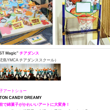
ST Magic”
チアダンス
島YMCA チアダンススクール）
菓子アートショー
TON CANDY DREAMY
前で綿菓子がかわいいアートに大変身！