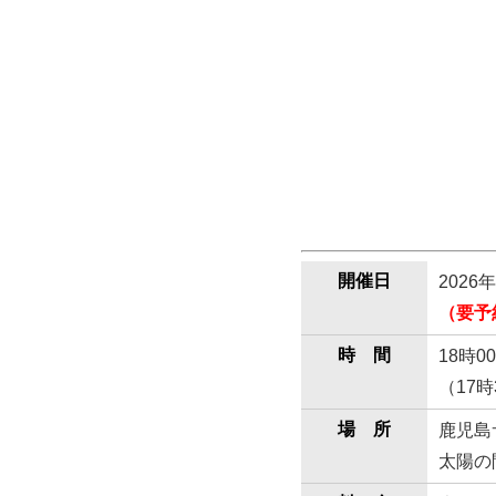
開催日
2026
（要予
時 間
18時0
（17
場 所
鹿児島
太陽の