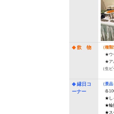
飲 物
（種類
◆
★ウー
★アル
（生ビ
縁日コ
（景品
◆
ーナー
各10
★し
★輪
★ス