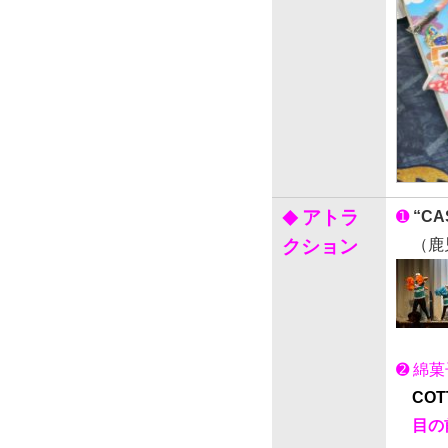
アトラ
➊
“CA
◆
クション
（鹿児
➋ 綿
COT
目の