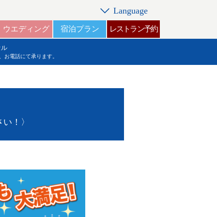
Language
ウエディング
宿泊プラン
レストラン予約
セル
、お電話にて承ります。
さい！〉