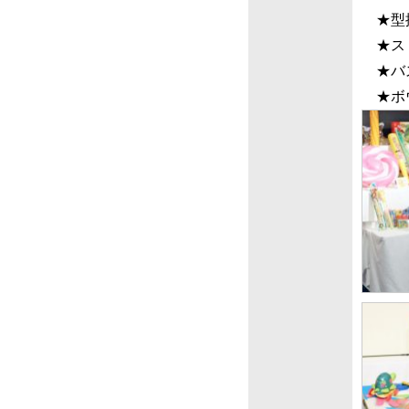
★型
★スト
★バス
★ボ