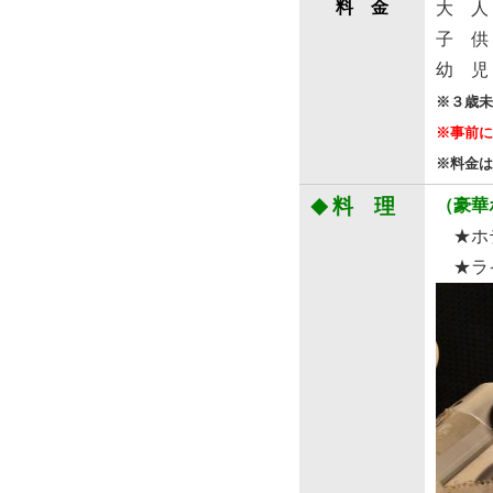
料 金
大 
子 
幼 
※３歳未
※事前に
※料金は
料 理
（豪華
◆
★ホテ
★ライ