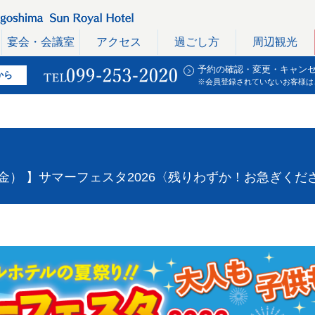
宴会・会議室
アクセス
過ごし方
周辺観光
予約の確認・変更・キャン
から
※会員登録されていないお客様は
（金） 】サマーフェスタ2026〈残りわずか！お急ぎくだ