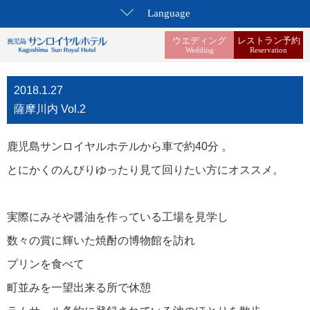
Language
ウエディング
レストラン予約
Wedding
Reservation
2018.1.27
薩摩川内 Vol.2
鹿児島サンロイヤルホテルから車で約40分 。
とにかくのんびりゆったり見て回りたい方にオススメ。
実際にみそや醤油を作っている工場を見学し
数々の賞に輝いた焼酎の博物館を訪れ
プリンを食べて
町並みを一望出来る所で休憩