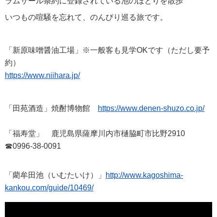
ラムサール条約に登録されている池のほとりを散歩
いつもの喧騒を忘れて、のんびり巡る旅です。
「新原味噌醤油工場」※一般客も見学OKです（ただし要予
約）
https://www.niihara.jp/
「田苑酒造」焼酎博物館
https://www.denen-shuzo.co.jp/
「福寿堂」 鹿児島県薩摩川内市樋脇町市比野2910
☎0996-38-0091
「藺牟田池（いむたいけ）」
http://www.kagoshima-
kankou.com/guide/10469/