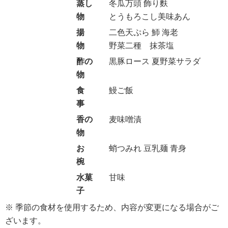
蒸し
冬瓜万頭 飾り麩
物
とうもろこし美味あん
揚
二色天ぷら 魳 海老
物
野菜二種 抹茶塩
酢の
黒豚ロース 夏野菜サラダ
物
食
鰻ご飯
事
香の
麦味噌漬
物
お
蛸つみれ 豆乳麺 青身
椀
水菓
甘味
子
※ 季節の食材を使用するため、内容が変更になる場合がご
ざいます。