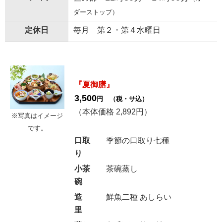
ダーストップ）
定休日
毎月 第２・第４水曜日
『夏御膳』
3,500
円 （税・サ込）
（本体価格 2,892円）
※写真はイメージ
です。
口取
季節の口取り七種
り
小茶
茶碗蒸し
碗
造
鮮魚二種 あしらい
里