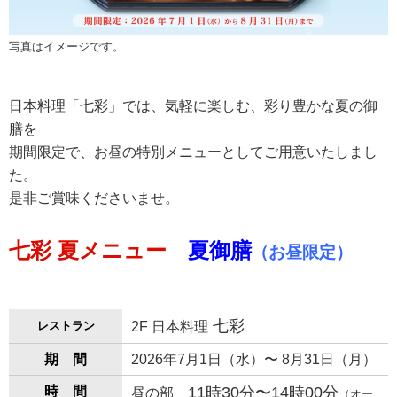
写真はイメージです。
日本料理「七彩」では、気軽に楽しむ、彩り豊かな夏の御
膳を
期間限定で、お昼の特別メニューとしてご用意いたしまし
た。
是非ご賞味くださいませ。
七彩 夏メニュー
夏御膳
（お昼限定）
七彩
レストラン
2F 日本料理
期 間
2026年7
月1日
（水）〜 8
月31日
（月）
時 間
11時30分〜14時00分
昼の部
（オー