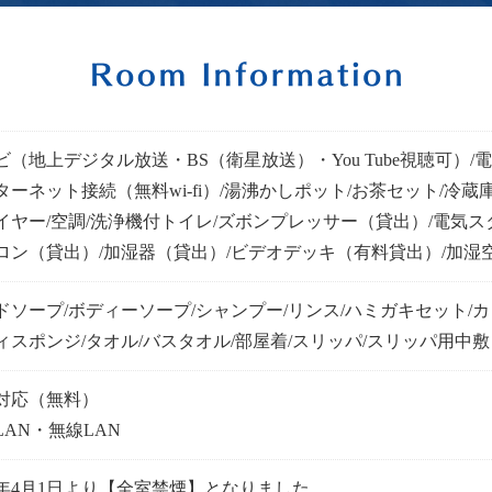
ビ（地上デジタル放送・BS（衛星放送）・You Tube視聴可）/電
ターネット接続（無料wi-fi）/湯沸かしポット/お茶セット/冷蔵庫
イヤー/空調/洗浄機付トイレ/ズボンプレッサー（貸出）/電気ス
ロン（貸出）/加湿器（貸出）/ビデオデッキ（有料貸出）/加湿
ドソープ/ボディーソープ/シャンプー/リンス/ハミガキセット/カ
ィスポンジ/タオル/バスタオル/部屋着/スリッパ/スリッパ用中敷
対応（無料）
LAN・無線LAN
21年4月1日より【全室禁煙】となりました。