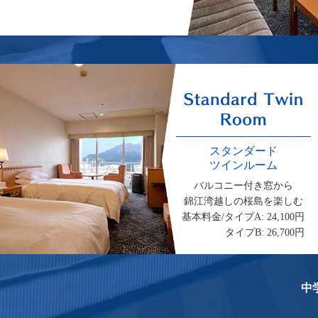
スタンダード
ツインルーム
バルコニー付き窓から
錦江湾越しの桜島を楽しむ
基本料金/タイプA: 24,100円
タイプB: 26,700円
中