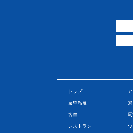
トップ
ア
展望温泉
過
客室
周
レストラン
ウ