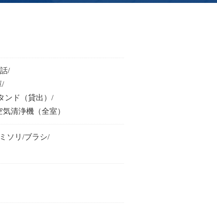
話/
/
タンド（貸出）/
空気清浄機（全室）
ミソリ/ブラシ/