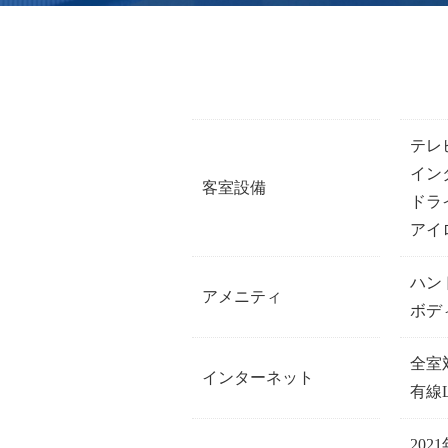
テレ
イン
客室設備
ドラ
アイ
ハン
アメニティ
ボデ
全室
インターネット
有線
20