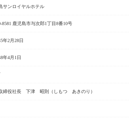
島サンロイヤルホテル
0-8581 鹿児島市与次郎1丁目8番10号
5年2月28日
8年4月1日
万
取締役社長 下津 昭則（しもつ あきのり）
名