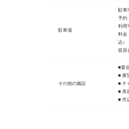
駐車
予約
利用可
駐車場
料金：
込）
収容
■宴
■ 
その他の施設
■ 
■ 美
■ 売