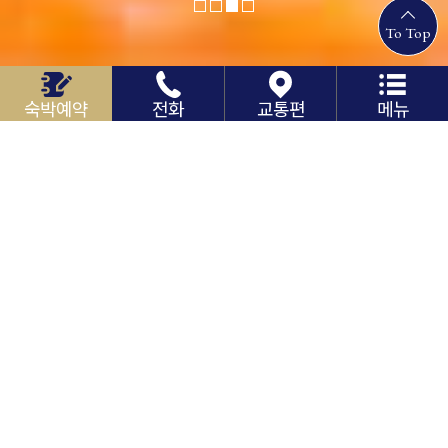
To Top
숙박예약
전화
교통편
메뉴
연유산 야
이오월
사쿠라지마
기리시마 신사
마수족
검푸른 바다, 상쾌한 하늘, 발전하는 리조트시
티
가고시마의 절경 "사쿠라지마&긴코만"을 조
망한다.
다채로운 기능성을 풍부하게 갖춘 여행의 거
점입니다.