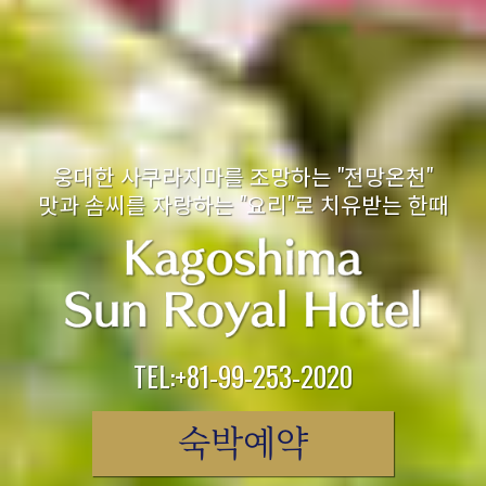
웅대한 사쿠라지마를 조망하는 "전망온천"
맛과 솜씨를 자랑하는 "요리"로 치유받는 한때
TEL:+81-99-253-2020
숙박예약